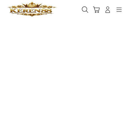
Skip
to
Cari
Troli
Login
Navigation
content