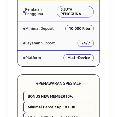
Penilaian
5 JUTA
Pengguna
PENGGUNA
Minimal Deposit
10.000 Ribu
Layanan Support
24/7
Platform
Multi-Device
PENAWARAN SPESIAL
BONUS NEW MEMBER 10%
Minimal Deposit Rp. 10.000