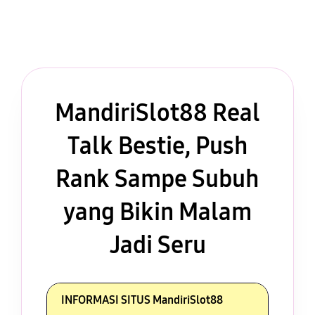
MandiriSlot88 Real
Talk Bestie, Push
Rank Sampe Subuh
yang Bikin Malam
Jadi Seru
INFORMASI SITUS MandiriSlot88