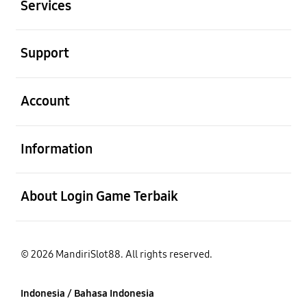
Services
Buka
Support
Buka
Account
Buka
Information
Buka
About Login Game Terbaik
© 2026 MandiriSlot88. All rights reserved.
Indonesia / Bahasa Indonesia