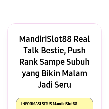
MandiriSlot88 Real
Talk Bestie, Push
Rank Sampe Subuh
yang Bikin Malam
Jadi Seru
INFORMASI SITUS MandiriSlot88