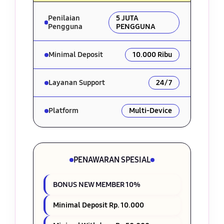
Penilaian
5 JUTA
Pengguna
PENGGUNA
Minimal Deposit
10.000 Ribu
Layanan Support
24/7
Platform
Multi-Device
PENAWARAN SPESIAL
BONUS NEW MEMBER 10%
Minimal Deposit Rp. 10.000