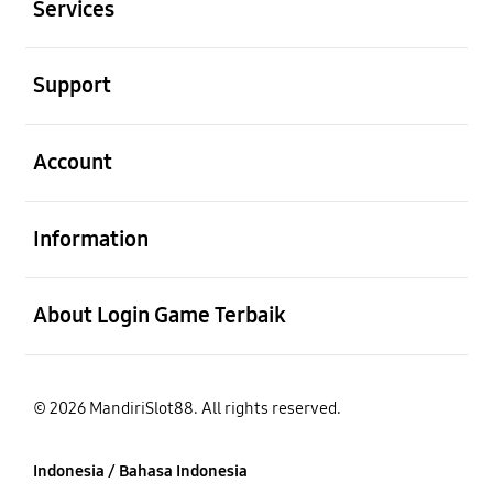
Services
Buka
Support
Buka
Account
Buka
Information
Buka
About Login Game Terbaik
© 2026 MandiriSlot88. All rights reserved.
Indonesia / Bahasa Indonesia