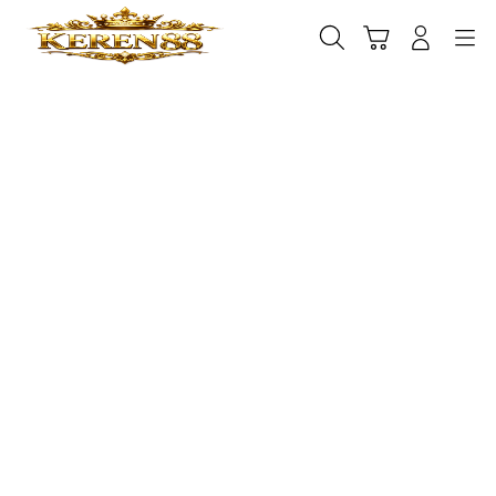
Skip
to
Cari
Troli
Login
Navigation
content