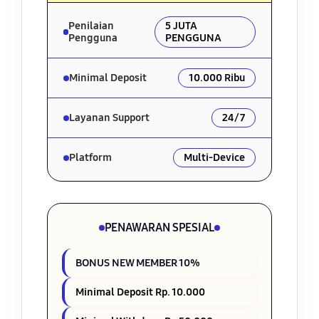
Penilaian
5 JUTA
Pengguna
PENGGUNA
Minimal Deposit
10.000 Ribu
Layanan Support
24/7
Platform
Multi-Device
PENAWARAN SPESIAL
BONUS NEW MEMBER 10%
Minimal Deposit Rp. 10.000