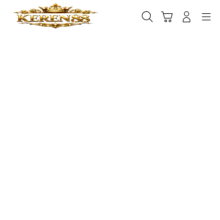
Skip
to
Cari
Troli
Login
Navigation
content