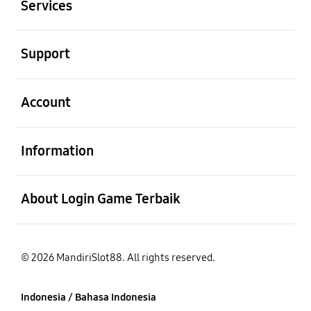
Services
Buka
Support
Buka
Account
Buka
Information
Buka
About Login Game Terbaik
© 2026 MandiriSlot88. All rights reserved.
Indonesia / Bahasa Indonesia