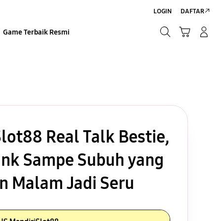
LOGIN
DAFTAR
Cari
Troli
Login/Sign-Up
Game Terbaik Resmi
Cari
lot88 Real Talk Bestie,
ank Sampe Subuh yang
in Malam Jadi Seru