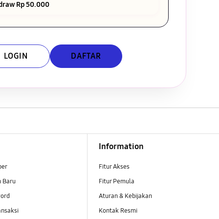
draw Rp 50.000
LOGIN
DAFTAR
Information
ber
Fitur Akses
n Baru
Fitur Pemula
ord
Aturan & Kebijakan
ansaksi
Kontak Resmi