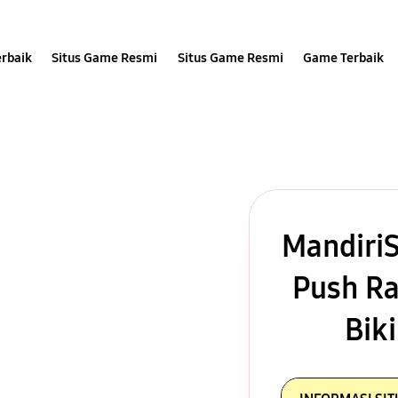
rbaik
Situs Game Resmi
Situs Game Resmi
Game Terbaik
MandiriS
Push R
Bik