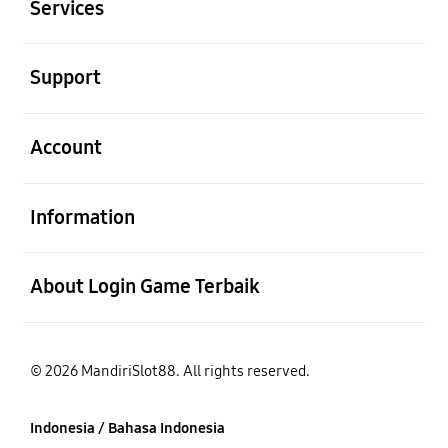
Services
Buka
Support
Buka
Account
Buka
Information
Buka
About Login Game Terbaik
© 2026 MandiriSlot88. All rights reserved.
Indonesia / Bahasa Indonesia