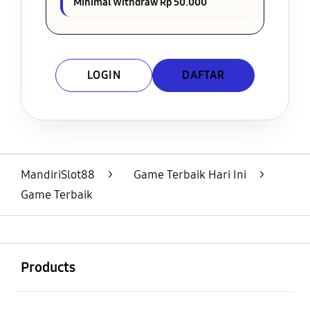
Minimal Withdraw Rp 50.000
LOGIN
DAFTAR
Layer Popup Close
MandiriSlot88
>
Game Terbaik Hari Ini
>
Game Terbaik
Buka
Footer Navigation
Products
Buka