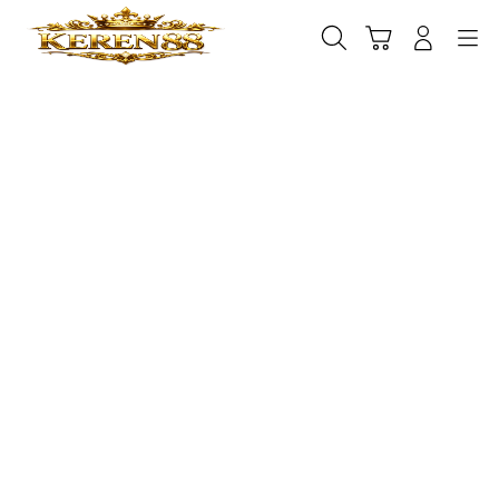
Skip
to
Cari
Troli
Login
Navigation
content