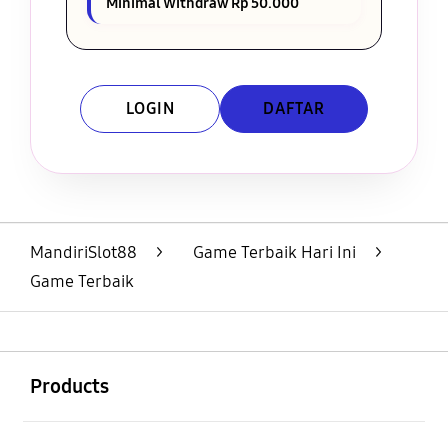
Minimal Withdraw Rp 50.000
LOGIN
DAFTAR
Layer Popup Close
MandiriSlot88
>
Game Terbaik Hari Ini
>
Game Terbaik
Buka
Footer Navigation
Products
Buka