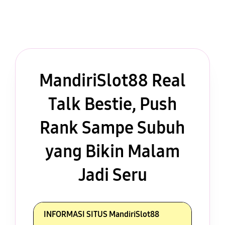
MandiriSlot88 Real
Talk Bestie, Push
Rank Sampe Subuh
yang Bikin Malam
Jadi Seru
INFORMASI SITUS MandiriSlot88